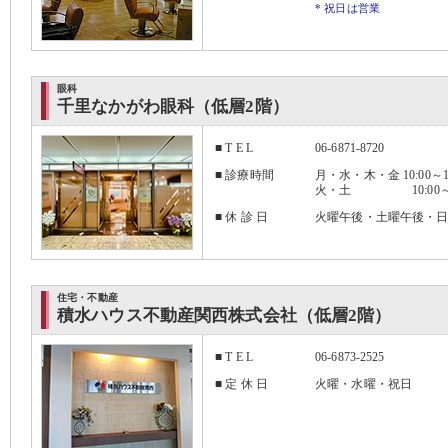
* 祝日は営業
眼科
千里なかがわ眼科（低層2階）
■ T E L
06-6871-8720
■ 診療時間
月・水・木・金 10:00～13:
火・土 10:00～13
■ 休 診 日
火曜午後・土曜午後・
住宅・不動産
積水ハウス不動産関西株式会社（低層2階）
■ T E L
06-6873-2525
■ 定 休 日
火曜・水曜・祝日