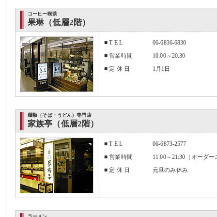
コーヒー喫茶
果琳（低層2階）
■ T E L
06-6836-6830
■ 営業時間
10:00～20:30
■ 定 休 日
1月1日
麺類（そば・うどん）専門店
家族亭（低層2階）
■ T E L
06-6873-2577
■ 営業時間
11:00～21:30（オーダ
■ 定 休 日
元旦のみ休み
ラーメン