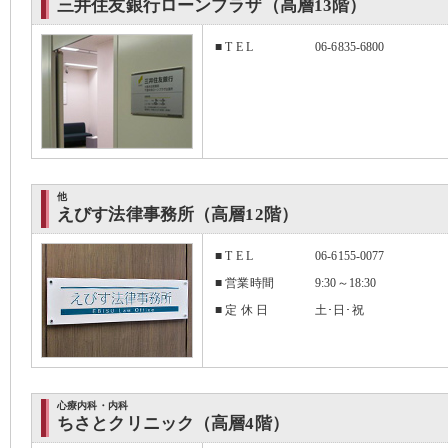
三井住友銀行ローンプラザ（高層13階）
■ T E L
06-6835-6800
他
えびす法律事務所（高層12階）
■ T E L
06-6155-0077
■ 営業時間
9:30～18:30
■ 定 休 日
土･日･祝
心療内科・内科
ちさとクリニック（高層4階）