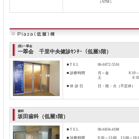
（ATM） 平
土日祝：
(医)一翠会
一翠会 千里中央健診ｾﾝﾀｰ（低層3階）
■ T E L
06-6872-5516
■ 診療時間
月～金 8:30～17
土 8:30～13
■ 休 診 日
日・祝・火（不定休）
歯科
坂田歯科（低層3階）
■ T E L
06-6834-4188
■ 診療時間
9:30～13:00 15:00～19: