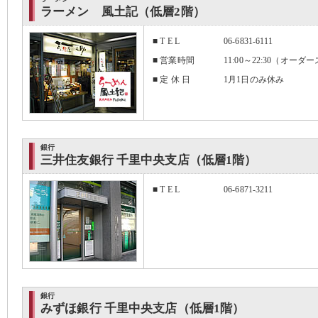
ラーメン 風土記（低層2階）
■ T E L
06-6831-6111
■ 営業時間
11:00～22:30（オーダ
■ 定 休 日
1月1日のみ休み
銀行
三井住友銀行 千里中央支店（低層1階）
■ T E L
06-6871-3211
銀行
みずほ銀行 千里中央支店（低層1階）