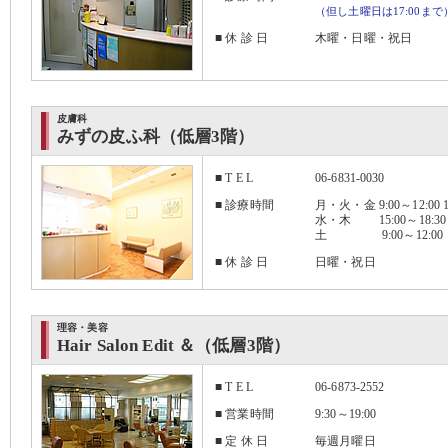
（但し土曜日は17:00まで
■ 休 診 日
木曜・日曜・祝日
皮膚科
みずの皮ふ科（低層3階）
■ T E L
06-6831-0030
■ 診療時間
月・火・金 9:00～12:00 15
水・木 15:00～18:30
土 9:00～12:00
■ 休 診 日
日曜・祝日
理容・美容
Hair Salon Edit ＆（低層3階）
■ T E L
06-6873-2552
■ 営業時間
9:30～19:00
■ 定 休 日
毎週月曜日