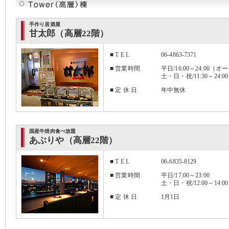
手作り居酒屋
甘太郎（高層22階）
■ T E L
06-4863-7371
■ 営業時間
平日/16:00～24:00（
土・日・祝/11:30～24:
■ 定 休 日
年中無休
国産牛焼肉食べ放題
あぶりや（高層22階）
■ T E L
06-6835-8129
■ 営業時間
平日/17:00～23:00
土・日・祝/12:00～14:00 
■ 定 休 日
1月1日