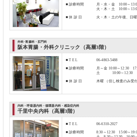
■ 診療時間
月・水・金 10:00～13:00
火・木・土 10:00～13:0
■ 休 診 日
火・木・土の午後、日
外科･胃腸科・肛門科
阪本胃腸・外科クリニック（高層3階）
■ T E L
06-4863-5488
■ 診療時間
月～金 10:00～12:30 17:
土 10:00～12:30
■ 休 診 日
木曜 （但し検査のみ受
内科・呼吸器内科・循環器内科・感染症内科
千里中央内科（高層3階）
■ T E L
06-6310-2027
■ 診療時間
8:30～12:30 15:00～19:
土 8:30～12:30 16:00～