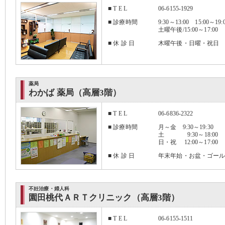
■ T E L
06-6155-1929
■ 診療時間
9:30～13:00 15:00～19:
土曜午後/15:00～17:00
■ 休 診 日
木曜午後・日曜・祝日
薬局
わかば 薬局（高層3階）
■ T E L
06-6836-2322
■ 診療時間
月～金 9:30～19:30
土 9:30～18:00
日・祝 12:00～17:00
■ 休 診 日
年末年始・お盆・ゴー
不妊治療・婦人科
園田桃代ＡＲＴクリニック（高層3階）
■ T E L
06-6155-1511