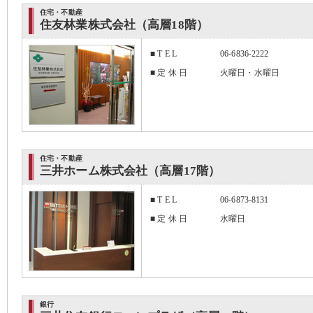
住宅・不動産
住友林業株式会社（高層18階）
■ T E L
06-6836-2222
■ 定 休 日
火曜日・水曜日
住宅・不動産
三井ホーム株式会社（高層17階）
■ T E L
06-6873-8131
■ 定 休 日
水曜日
銀行