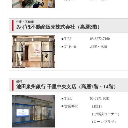
住宅・不動産
みずほ不動産販売株式会社（高層2階）
■ T E L
06-6872-7160
■ 定 休 日
水曜・祝日
銀行
池田泉州銀行 千里中央支店（高層1階・14階）
■ T E L
06-6871-9981
■ 営業時間
（窓口） 平日
（ご相談コーナー） 
（ローンプラザ） 