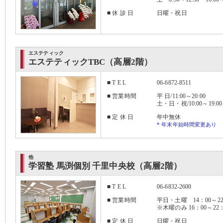
■ 休 診 日
日曜・祝日
エステティック
エステティックTBC（高層2階）
■ T E L
06-6872-8511
■ 営業時間
平 日/11:00～20:00
土・日・祝/10:00～19:00
■ 定 休 日
年中無休
* 年末年始時間変更あり
他
学習塾 馬渕個別 千里中央校（高層2階）
■ T E L
06-6832-2600
■ 営業時間
平日・土曜 14：00～22
※木曜のみ 16：00～22：
■ 定 休 日
日曜・祝日