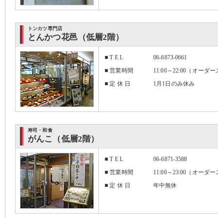
トンカツ専門店
とんかつ花邑（低層2階）
■ T E L
06-6873-0661
■ 営業時間
11:00～22:00（オーダ
■ 定 休 日
1月1日のみ休み
寿司・和食
がんこ（低層2階）
■ T E L
06-6871-3588
■ 営業時間
11:00～23:00（オーダ
■ 定 休 日
年中無休