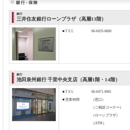
銀行
三井住友銀行ローンプラザ（高層13階）
■ T E L
06-6835-6800
銀行
池田泉州銀行 千里中央支店（高層1階・14階）
■ T E L
06-6871-9981
■ 営業時間
（窓口） 平日
（ご相談コーナー） 
（ローンプラザ） 
（ATM） 平
土日祝：