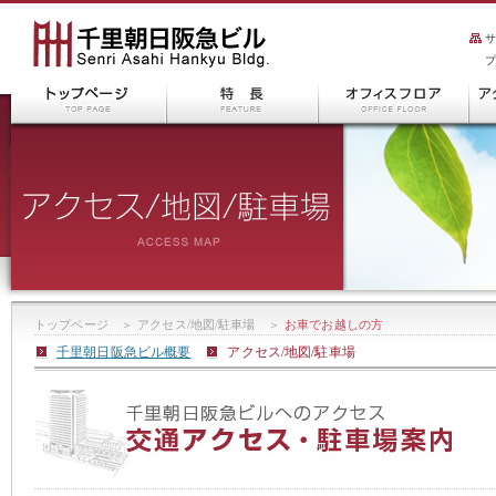
トップページ
＞
アクセス/地図/駐車場
＞
お車でお越しの方
千里朝日阪急ビル概要
アクセス/地図/駐車場