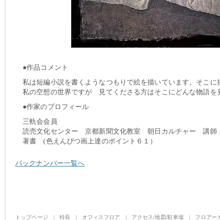
●作品コメント
私は短編小説を書くようなつもりで絵を描いています。そこに
私の空想の世界ですが 見てくださる方はそこにどんな物語を
●作家のプロフィール
三軌会会員
読売文化センター 京都新聞文化教室 朝日カルチャー 講師
著書 (色えんぴつ画上達のポイント６１）
バックナンバー一覧へ
トップページ
|
特長
|
オフィスフロア
|
アクセス/地図/駐車場
|
フロアー