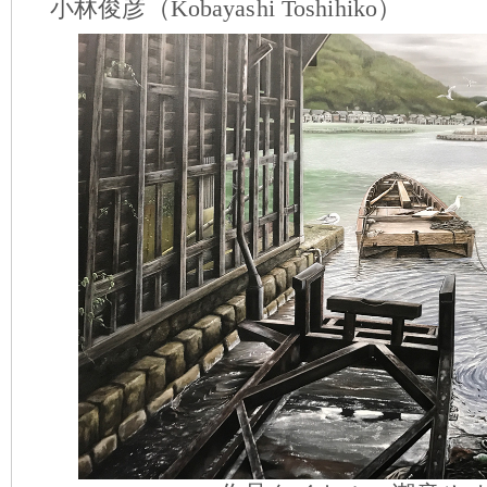
小林俊彦（Kobayashi Toshihiko）